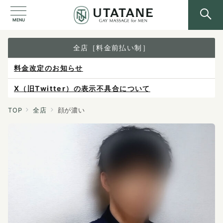
MENU
全店［料金前払い制］
料金改定のお知らせ
X（旧Twitter）の表示不具合について
ご予約は各店へ直接お問い合わせください。
TOP
全店
顔が濃い
料金は当日施術前にお支払いください。
感染症防止対策について