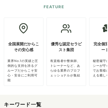
FEATURE
全国展開だからこ
優秀な認定セラピ
完全個
その安心感
スト集団
ー
業界No.1の実績と圧
有資格者や整体師、
秘密厳守
倒的な支持を誇るグ
トレーナーなど、あ
シーが守
ループだからこそ安
らゆる業界のプロフ
でお客様
心・安全にご利用可
ェッショナルが集結
える癒し
能
キーワード一覧