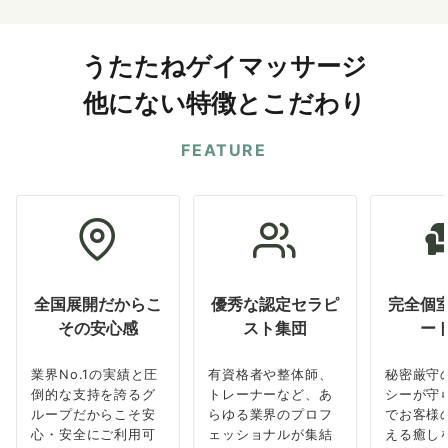
うたたねゲイマッサージ
他にない特徴とこだわり
FEATURE
全国展開だからこ
優秀な認定セラピ
完全個
その安心感
スト集団
ー
業界No.1の実績と圧
有資格者や整体師、
秘密厳守
倒的な支持を誇るグ
トレーナーなど、あ
シーが守
ループだからこそ安
らゆる業界のプロフ
でお客様
心・安全にご利用可
ェッショナルが集結
える癒し