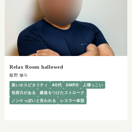
Relax Room hallowed
飯野 修斗
高いホスピタリティ
40代
GMPD
人懐っこい
包容力がある
緩急をつけたストローク
ノンケっぽいと言われる
レスラー体型