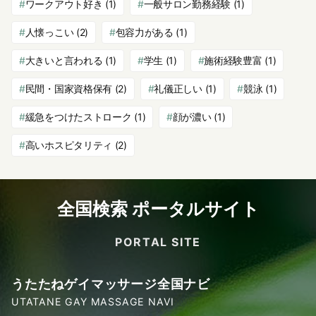
ワークアウト好き
(1)
一般サロン勤務経験
(1)
人懐っこい
(2)
包容力がある
(1)
大きいと言われる
(1)
学生
(1)
施術経験豊富
(1)
民間・国家資格保有
(2)
礼儀正しい
(1)
競泳
(1)
緩急をつけたストローク
(1)
顔が濃い
(1)
高いホスピタリティ
(2)
全国検索 ポータルサイト
PORTAL SITE
うたたねゲイマッサージ全国ナビ
UTATANE GAY MASSAGE NAVI