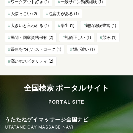
ワークアウト好き
(1)
一般サロン勤務経験
(1)
人懐っこい
(2)
包容力がある
(1)
大きいと言われる
(1)
学生
(1)
施術経験豊富
(1)
民間・国家資格保有
(2)
礼儀正しい
(1)
競泳
(1)
緩急をつけたストローク
(1)
顔が濃い
(1)
高いホスピタリティ
(2)
全国検索 ポータルサイト
PORTAL SITE
うたたねゲイマッサージ全国ナビ
UTATANE GAY MASSAGE NAVI