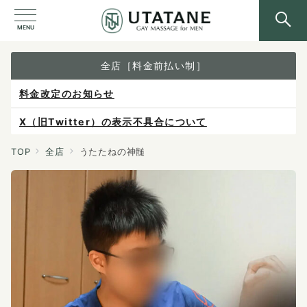
MENU
全店［料金前払い制］
料金改定のお知らせ
X（旧Twitter）の表示不具合について
ご予約は各店へ直接お問い合わせください。
TOP
全店
うたたねの神髄
料金は当日施術前にお支払いください。
感染症防止対策について