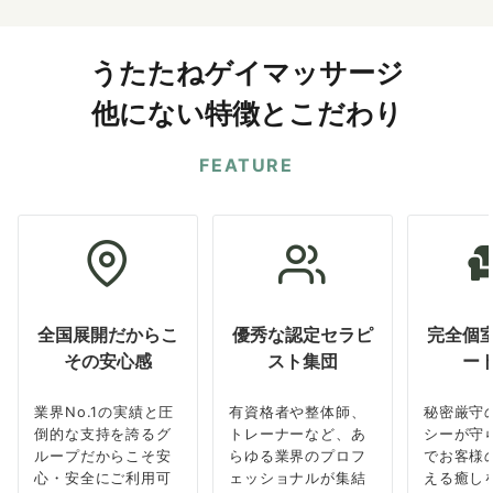
うたたねゲイマッサージ
他にない特徴とこだわり
FEATURE
全国展開だからこ
優秀な認定セラピ
完全個
その安心感
スト集団
ー
業界No.1の実績と圧
有資格者や整体師、
秘密厳守
倒的な支持を誇るグ
トレーナーなど、あ
シーが守
ループだからこそ安
らゆる業界のプロフ
でお客様
心・安全にご利用可
ェッショナルが集結
える癒し