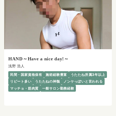
HAND～Have a nice day!～
浅野 浩人
民間・国家資格保有
施術経験豊富
うたたね所属3年以上
リピート多い
うたたねの神髄
ノンケっぽいと言われる
マッチョ・筋肉質
一般サロン勤務経験