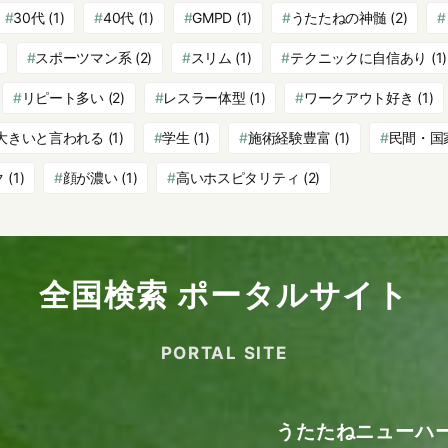
30代
(1)
40代
(1)
GMPD
(1)
うたたねの神髄
(2)
スポーツマン系
(2)
スリム
(1)
テクニックに自信あり
(1)
リピート多い
(2)
レスラー体型
(1)
ワークアウト好き
(1)
大きいと言われる
(1)
学生
(1)
施術経験豊富
(1)
民間・国
ク
(1)
顔が濃い
(1)
高いホスピタリティ
(2)
全国検索 ポータルサイト
PORTAL SITE
うたたねニューハ