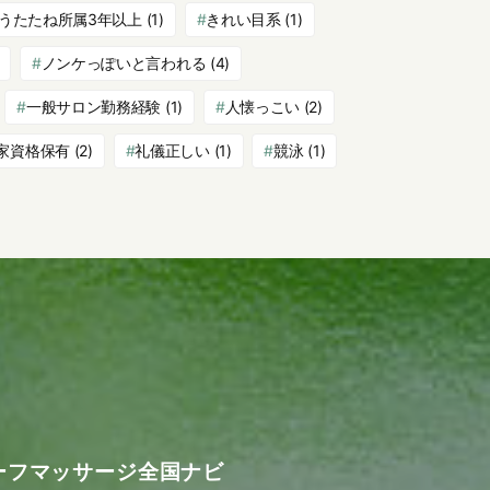
うたたね所属3年以上
(1)
きれい目系
(1)
ノンケっぽいと言われる
(4)
一般サロン勤務経験
(1)
人懐っこい
(2)
家資格保有
(2)
礼儀正しい
(1)
競泳
(1)
ーフマッサージ全国ナビ