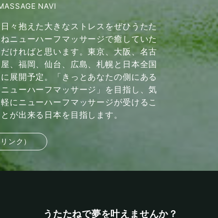
MASSAGE NAVI
日々抱えた大きなストレスをぜひうたた
ねニューハーフマッサージで癒していた
だければと思います。東京、大阪、名古
屋、福岡、仙台、広島、札幌と日本全国
に展開予定。「きっとあなたの側にある
ニューハーフマッサージ」を目指し、気
軽にニューハーフマッサージが受けるこ
とが出来る日本を目指します。
部リンク）
うたたねで夢を叶えませんか？