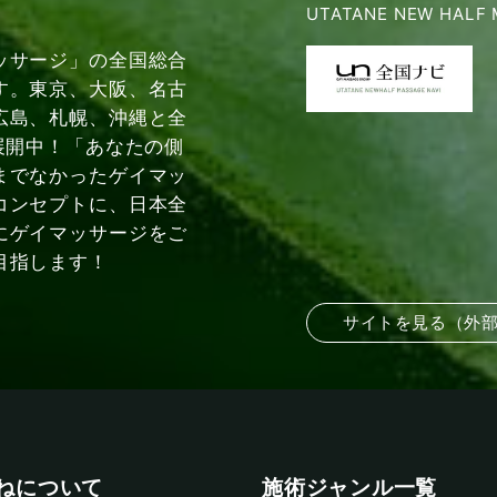
UTATANE NEW HALF 
ッサージ」の全国総合
す。東京、大阪、名古
広島、札幌、沖縄と全
展開中！「あなたの側
までなかったゲイマッ
コンセプトに、日本全
にゲイマッサージをご
目指します！
サイトを見る（外
ねについて
施術ジャンル一覧