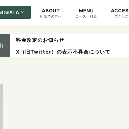
ABOUT
MENU
ACCES
NIIGATA
初めての方へ
コース・料金
アクセス
料金改定のお知らせ
制］
X（旧Twitter）の表示不具合について
ご予約は各店へ直接お問い合わせください。
料金は当日施術前にお支払いください。
感染症防止対策について