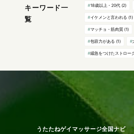
18歳以上・20代
(2)
キーワード一
イケメンと言われる
(1)
覧
マッチョ・筋肉質
(1)
包容力がある
(1)
緩急をつけたストロー
うたたねゲイマッサージ全国ナビ