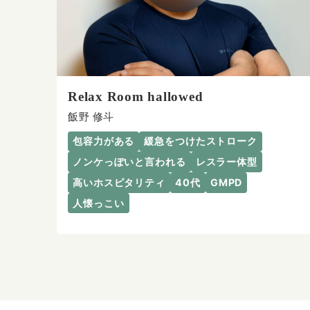
Relax Room hallowed
飯野 修斗
包容力がある
緩急をつけたストローク
ノンケっぽいと言われる
レスラー体型
高いホスピタリティ
40代
GMPD
人懐っこい