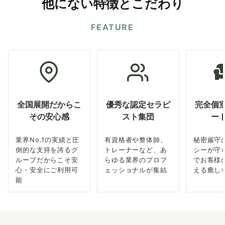
他にない特徴とこだわり
FEATURE
全国展開だからこ
優秀な認定セラピ
完全個
その安心感
スト集団
ー
業界No.1の実績と圧
有資格者や整体師、
秘密厳守
倒的な支持を誇るグ
トレーナーなど、あ
シーが守
ループだからこそ安
らゆる業界のプロフ
でお客様
心・安全にご利用可
ェッショナルが集結
える癒し
能