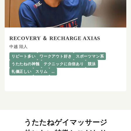
RECOVERY ＆ RECHARGE AXIAS
中越 陸人
リピート多い
ワークアウト好き
スポーツマン系
うたたねの神髄
テクニックに自信あり
競泳
礼儀正しい
スリム
…
うたたねゲイマッサージ