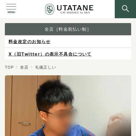
MENU
全店［料金前払い制］
料金改定のお知らせ
X（旧Twitter）の表示不具合について
ご予約は各店へ直接お問い合わせください。
TOP
全店
礼儀正しい
料金は当日施術前にお支払いください。
感染症防止対策について