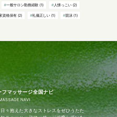
一般サロン勤務経験
(1)
人懐っこい
(2)
家資格保有
(2)
礼儀正しい
(1)
競泳
(1)
ーフマッサージ全国ナビ
MASSAGE NAVI
日々抱えた大きなストレスをぜひうたた