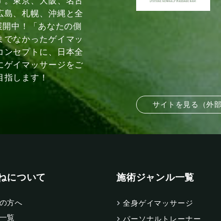
す。東京、大阪、名古
広島、札幌、沖縄と全
展開中！「あなたの側
までなかったゲイマッ
コンセプトに、日本全
にゲイマッサージをご
目指します！
サイトを見る（外
ねについて
施術ジャンル一覧
の方へ
全身ゲイマッサージ
一覧
パーソナルトレーナー