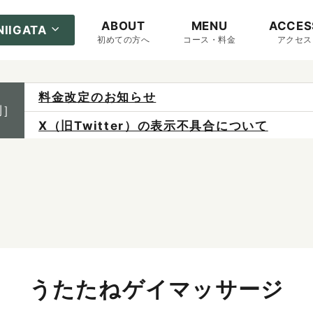
ABOUT
MENU
ACCES
NIIGATA
初めての方へ
コース・料金
アクセス
料金改定のお知らせ
制］
X（旧Twitter）の表示不具合について
ご予約は各店へ直接お問い合わせください。
料金は当日施術前にお支払いください。
感染症防止対策について
うたたねゲイマッサージ