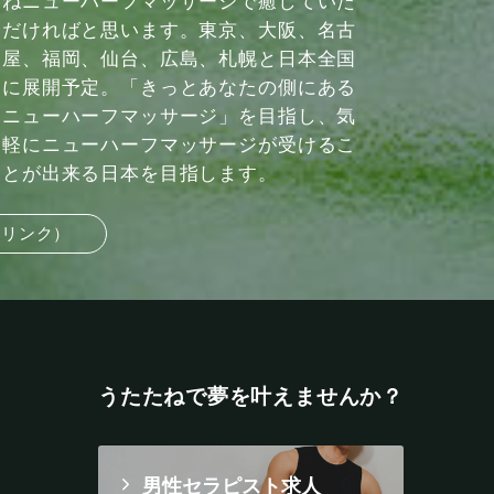
ねニューハーフマッサージで癒していた
だければと思います。東京、大阪、名古
屋、福岡、仙台、広島、札幌と日本全国
に展開予定。「きっとあなたの側にある
ニューハーフマッサージ」を目指し、気
軽にニューハーフマッサージが受けるこ
とが出来る日本を目指します。
部リンク）
うたたねで夢を叶えませんか？
男性セラピスト求人