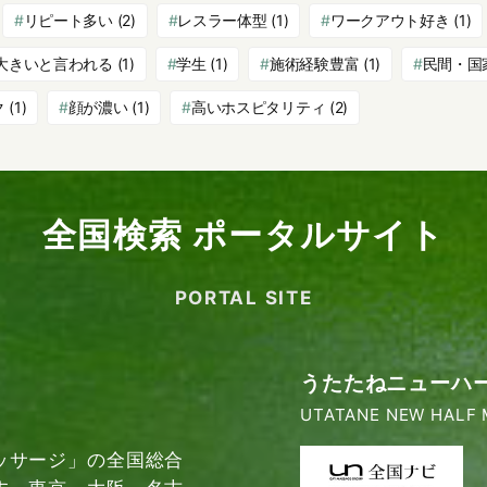
リピート多い
(2)
レスラー体型
(1)
ワークアウト好き
(1)
大きいと言われる
(1)
学生
(1)
施術経験豊富
(1)
民間・国
ク
(1)
顔が濃い
(1)
高いホスピタリティ
(2)
全国検索 ポータルサイト
PORTAL SITE
うたたねニューハ
UTATANE NEW HALF 
ッサージ」の全国総合